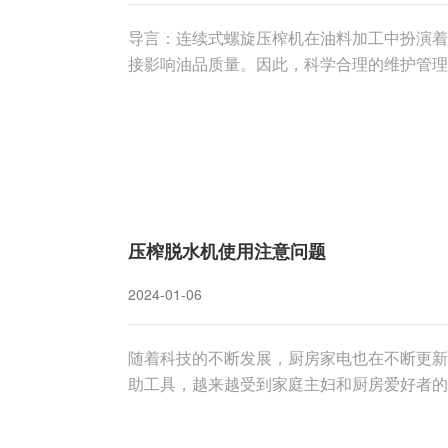
导言：连续式螺旋压榨机在油料加工中扮演着
接影响油品质量。因此，科学合理的维护管理
讨连续式螺旋压榨机的维护管理策略，以确保
检查： 定期检查螺旋压榨机的轴承，确保其
压榨脱水机使用注意问题
2024-01-06
随着科技的不断发展，厨房家电也在不断更新
助工具，越来越受到家庭主妇和厨房爱好者的
其使用寿命，用户在使用过程中需注意一系列
项，以确保您在享受便捷的同时，也能保证家