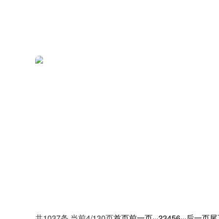
共1037条 当前4/130页
首页
前一页
···
2
3
4
5
6
···
后一页
尾