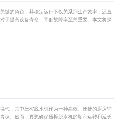
关键的角色，其稳定运行不仅关系到生产效率，还直
对于提高设备寿命、降低故障率至关重要。本文将探
其长时间高效稳定运行。一、定期检查与清洁：轴承
润滑
换代，其中压榨脱水机作为一种高效、便捷的厨房辅
青睐。然而，要想确保压榨脱水机的顺利运转和延长
问题。本文将为您详细介绍压榨脱水机的使用注意事
电