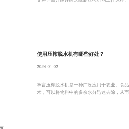
解该设备的性能和优势。一、引言连续式螺旋
设备。其独特的工作原理和结构设计使得它在
使用压榨脱水机有哪些好处？
2024-01-02
导言压榨脱水机是一种广泛应用于农业、食品
术，可以将物料中的多余水分迅速去除，从而
将探讨使用压榨脱水机的好处，以及其在不同行
脱水机可以有效控制产品中的水分含量，确保
页