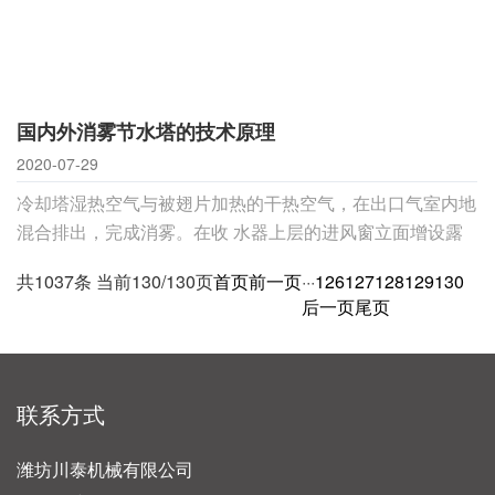
国内外消雾节水塔的技术原理
2020-07-29
冷却塔湿热空气与被翅片加热的干热空气，在出口气室内地
混合排出，完成消雾。在收 水器上层的进风窗立面增设露
点调理设备，调理风筒出口羽雾的露点。在塔内收水器的上
共1037条 当前130/130页
首页
前一页
···
126
127
128
129
130
面 的气室增设空气
后一页
尾页
联系方式
潍坊川泰机械有限公司