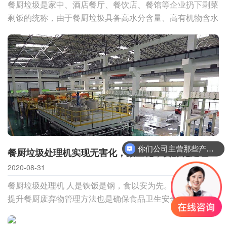
餐厨垃圾是家中、酒店餐厅、餐饮店、餐馆等企业扔下剩菜
剩饭的统称，由于餐厨垃圾具备高水分含量、高有机物含水
量、高润滑脂含水量、高盐分含水量的特性，因此必须历经
解决以后在开展消
你们公司主营那些产品？
餐厨垃圾处理机实现无害化，减量化，资源化处理
2020-08-31
餐厨垃圾处理机 人是铁饭是钢，食以安为先。毫无疑问，
提升餐厨废弃物管理方法也是确保食品卫生安全的重要一
环。率先垂范，为官一任负责任，守土尽责。为提升对餐厨
废弃物的规范管理，清