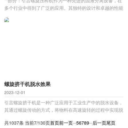
**部分：引言螺旋压榨机作为一种先进的固液分离设备，在
多个行业中得到了广泛的应用。其独特的设计和卓越的性能
使其在榨取、脱水等领域发挥着重要作用。第二部分：产品
特点1. 高效脱水能力螺旋压榨机采用先进的螺旋挤压技术，
能够迅速将液体分离出来，实现高效的脱水过程。其优越的
脱水能力使其在处理高含水率原料时表现出
螺旋挤干机脱水效果
2023-12-01
引言螺旋挤干机是一种广泛应用于工业生产中的脱水设备，
其通过螺旋传动的方式，将物料在高速旋转的过程中实现脱
水。本文将探讨螺旋挤干机在脱水过程中的高效效果，从其
共1037条 当前7/130页
首页
前一页
···
5
6
7
8
9
···
后一页
尾页
工作原理、优势特点以及在不同行业中的应用等方面展开分