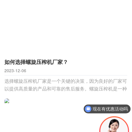
原料等。一、污泥脱水处理污泥是许多工业和环保过程中产
生的一种废弃物，含水率高是其处理过程中的
如何选择螺旋压榨机厂家？
2023-12-06
选择螺旋压榨机厂家是一个关键的决策，因为良好的厂家可
以提供高质量的产品和可靠的售后服务。螺旋压榨机是一种
常用于油料加工的设备，其质量直接影响到油品的提取效率
和质量。在市场上，各种压榨机厂家琳琅满目，因此如何选
现在有优惠活动吗
择一家可靠的螺旋压榨机厂家成为了一个重要的课题。本文
将为您详细介绍如何在众多选项中筛选出合适