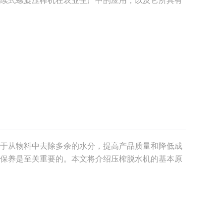
工作原理连续式螺旋压榨机是一种先进的油料加工设备，
螺
于从物料中去除多余的水分，提高产品质量和降低成
保养是至关重要的。本文将介绍压榨脱水机的基本原
寿命和提高生产效率。1. 压榨脱水机工作原理在深入
本