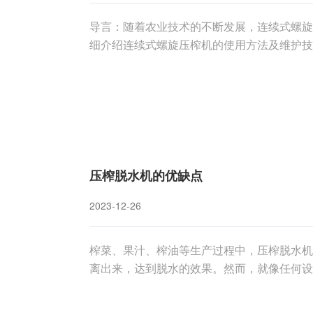
导言：随着农业技术的不断发展，连续式螺旋
细介绍连续式螺旋压榨机的使用方法及维护技
高生产效益。一、连续式螺旋压榨机工作原理
压、加热的设备，通过机械力和热能的作用，
压榨脱水机的优缺点
2023-12-26
榨菜、果汁、榨油等生产过程中，压榨脱水机
离出来，达到脱水的效果。然而，就像任何设
我们将深入探讨压榨脱水机的优缺点，以帮助
通过机械压力将原料中的液体迅速分离，相比