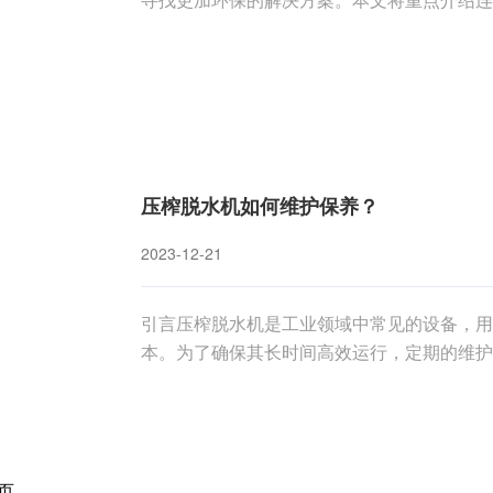
的显著环保作用。1. 连续式螺旋压榨机的
主要用于榨取各类植物油。它通过不断旋转的
压榨脱水机如何维护保养？
2023-12-21
引言压榨脱水机是工业领域中常见的设备，用
本。为了确保其长时间高效运行，定期的维护
理，以及如何进行正确的维护保养，以延长其
讨论维护保养之前，首先了解压榨脱水机的基
页