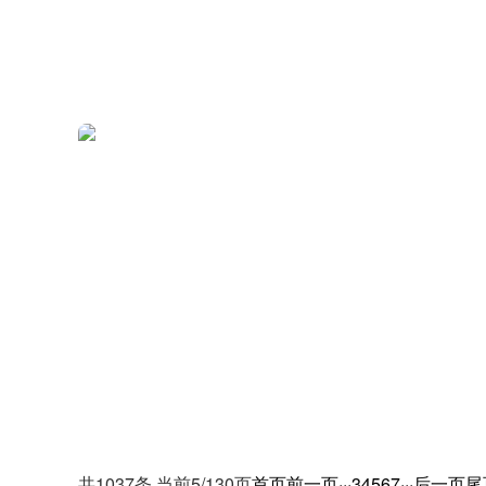
共1037条 当前5/130页
首页
前一页
···
3
4
5
6
7
···
后一页
尾