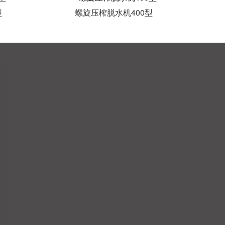
型
螺旋压榨脱水机400型