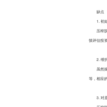
缺点
1. 
压榨
慎评估投
2. 
虽然
等，相应
3. 