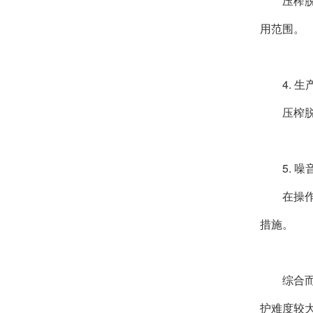
压榨
用范围。
4. 
压榨
5. 
在操
措施。
综合
护难度较