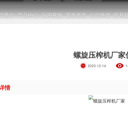
司简介
产品中心
应用视频
荣誉资质
公司环境
联系
公司动态
螺旋压榨机厂家
2023-12-14
1
详情
NEWS
：