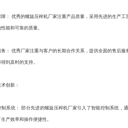
保障： 优秀的螺旋压榨机厂家注重产品质量，采用先进的生产工
的性能和可靠的质量。
服务： 优秀厂家注重与客户的长期合作关系，提供全面的售后服
够得到及时的支持。
技术创新：
控制系统： 部分先进的螺旋压榨机厂家引入了智能控制系统，
了生产效率和操作便捷性。