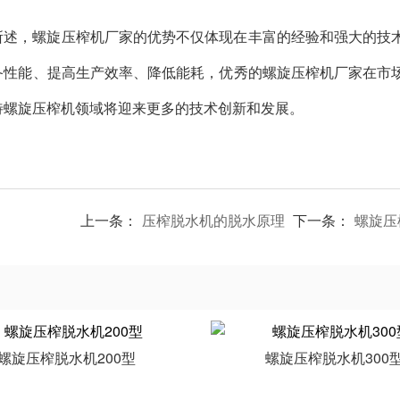
所述，螺旋压榨机厂家的优势不仅体现在丰富的经验和强大的技
备性能、提高生产效率、降低能耗，优秀的螺旋压榨机厂家在市
待螺旋压榨机领域将迎来更多的技术创新和发展。
上一条：
压榨脱水机的脱水原理
下一条：
螺旋压
螺旋压榨脱水机200型
螺旋压榨脱水机300