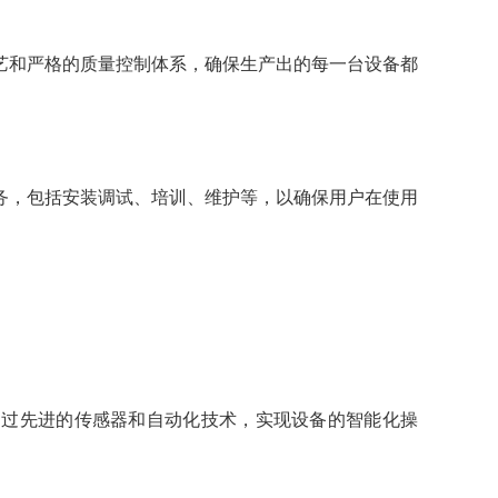
艺和严格的质量控制体系，确保生产出的每一台设备都
务，包括安装调试、培训、维护等，以确保用户在使用
通过先进的传感器和自动化技术，实现设备的智能化操